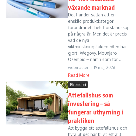
växande marknad
Det händer sällan att en
enskild produktkategori
förändrar ett helt börslandskap
på några år. Men det är precis
vad de nya
viktminskningsläkemedlen har
gjort. Wegovy, Mounjaro,
Ozempic – namn som för ...
webmaster
19 maj, 2026
Read More
Ekonomi
Attefallshus som
investering – så
fungerar uthyrning i
praktiken
Att bygga ett attefallshus och
hyra ut det har blivit ett allt