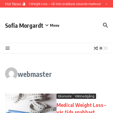
Hoppa till innehåll
Hot News
Medical Weight Loss – vår tids snabbast växande marknad
Attef
Sofia Morgardt
Menu
webmaster
Ekonomi
Viktnedgång
Medical Weight Loss –
vår tids snabbast