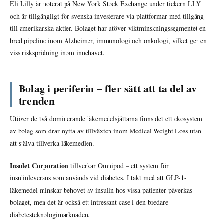
Eli Lilly är noterat på New York Stock Exchange under tickern LLY
och är tillgängligt för svenska investerare via plattformar med tillgång
till amerikanska aktier. Bolaget har utöver viktminskningssegmentet en
bred pipeline inom Alzheimer, immunologi och onkologi, vilket ger en
viss riskspridning inom innehavet.
Bolag i periferin – fler sätt att ta del av
trenden
Utöver de två dominerande läkemedelsjättarna finns det ett ekosystem
av bolag som drar nytta av tillväxten inom Medical Weight Loss utan
att själva tillverka läkemedlen.
Insulet Corporation
tillverkar Omnipod – ett system för
insulinleverans som används vid diabetes. I takt med att GLP-1-
läkemedel minskar behovet av insulin hos vissa patienter påverkas
bolaget, men det är också ett intressant case i den bredare
diabetesteknologimarknaden.