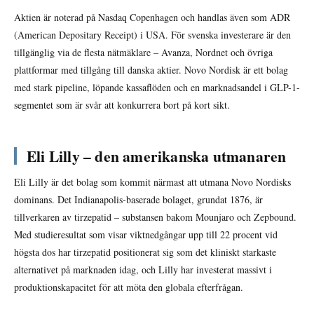
Aktien är noterad på Nasdaq Copenhagen och handlas även som ADR
(American Depositary Receipt) i USA. För svenska investerare är den
tillgänglig via de flesta nätmäklare – Avanza, Nordnet och övriga
plattformar med tillgång till danska aktier. Novo Nordisk är ett bolag
med stark pipeline, löpande kassaflöden och en marknadsandel i GLP-1-
segmentet som är svår att konkurrera bort på kort sikt.
Eli Lilly – den amerikanska utmanaren
Eli Lilly är det bolag som kommit närmast att utmana Novo Nordisks
dominans. Det Indianapolis-baserade bolaget, grundat 1876, är
tillverkaren av tirzepatid – substansen bakom Mounjaro och Zepbound.
Med studieresultat som visar viktnedgångar upp till 22 procent vid
högsta dos har tirzepatid positionerat sig som det kliniskt starkaste
alternativet på marknaden idag, och Lilly har investerat massivt i
produktionskapacitet för att möta den globala efterfrågan.