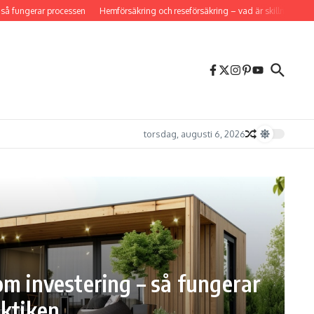
fungerar processen
Hemförsäkring och reseförsäkring – vad är skillnaden och v
torsdag, augusti 6, 2026
om investering – så fungerar
aktiken