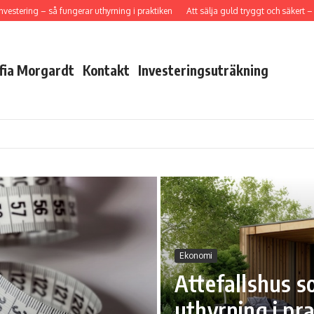
tering – så fungerar uthyrning i praktiken
Att sälja guld tryggt och säkert – så 
fia Morgardt
Kontakt
Investeringsuträkning
Ekonomi
Attefallshus s
uthyrning i pr