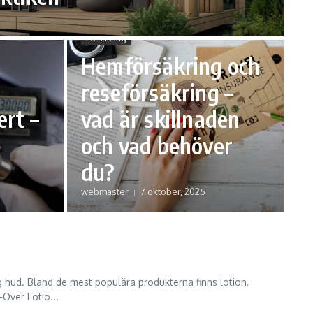
Försäkring
Hemförsäkring och
reseförsäkring –
ert –
vad är skillnaden
och vad behöver
du?
webmaster
7 oktober, 2025
g hud. Bland de mest populära produkterna finns lotion,
Over Lotio...