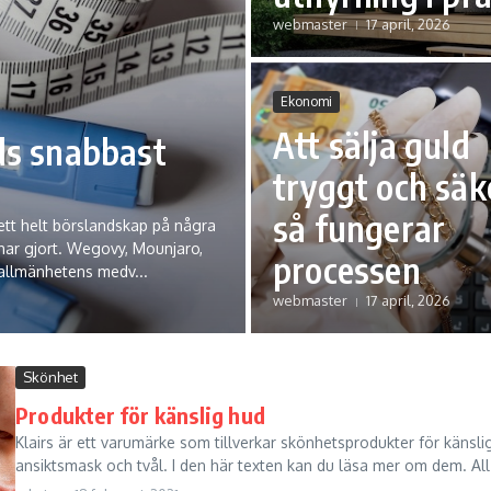
webmaster
17 april, 2026
Ekonomi
Att sälja guld
ids snabbast
tryggt och säk
så fungerar
 ett helt börslandskap på några
har gjort. Wegovy, Mounjaro,
processen
allmänhetens medv...
webmaster
17 april, 2026
Skönhet
Produkter för känslig hud
Klairs är ett varumärke som tillverkar skönhetsprodukter för känsli
ansiktsmask och tvål. I den här texten kan du läsa mer om dem. All-